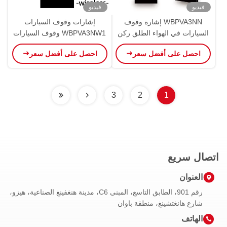
فيديو
فيديو
WBPVA3NN إشارة وقوف
إشارات وقوف السيارات
السيارات في الهواء الطلق ركن
WBPVA3NW1 وقوف السيارات
سلكي شاشة توجيه كبيرة OEM
في الهواء الطلق شاشة توجيه
احصل على أفضل سعر
احصل على أفضل سعر
ODM
كبيرة
3
2
1
اتصال سريع
العنوان
رقم 901، الطابق التاسع، المبنى C6، مدينة هنغفينغ الصناعية، هيزو،
شارع هانغتشينغ، منطقة باوان
الهاتف