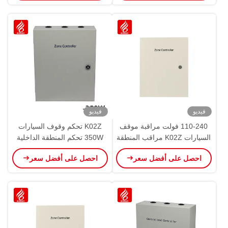
فيديو
فيديو
110-240 فولت مراقبة موقف
K02Z تحكم وقوف السيارات
السيارات K02Z مراقب المنطقة
350W تحكم المنطقة الداخلية
الداخلية RS485 CAN Bus
فوق الصوتية RS485 توجيه
احصل على أفضل سعر
احصل على أفضل سعر
PGS
Ultrasonic PGS ZCU