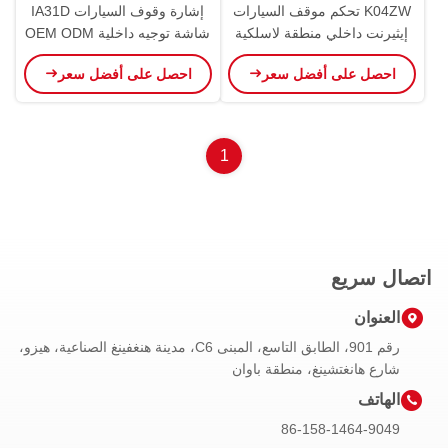
K04ZW تحكم موقف السيارات
إشارة وقوف السيارات IA31D
إيثيرنت داخلي منطقة لاسلكية
شاشة توجيه داخلية OEM ODM
تحكم بالموجات فوق الصوتية
لوحات العثور على الطريق
احصل على أفضل سعر
احصل على أفضل سعر
PGS
1
اتصال سريع
العنوان
رقم 901، الطابق التاسع، المبنى C6، مدينة هنغفينغ الصناعية، هيزو،
شارع هانغتشينغ، منطقة باوان
الهاتف
86-158-1464-9049