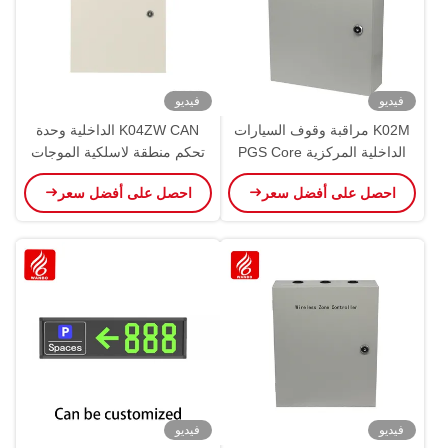
فيديو
فيديو
K02M مراقبة وقوف السيارات
K04ZW CAN الداخلية وحدة
الداخلية المركزية PGS Core
تحكم منطقة لاسلكية الموجات
RS485 CAN Bus Ultrasonic
فوق الصوتية PGS مراقبة
احصل على أفضل سعر
احصل على أفضل سعر
وقوف السيارات
فيديو
فيديو