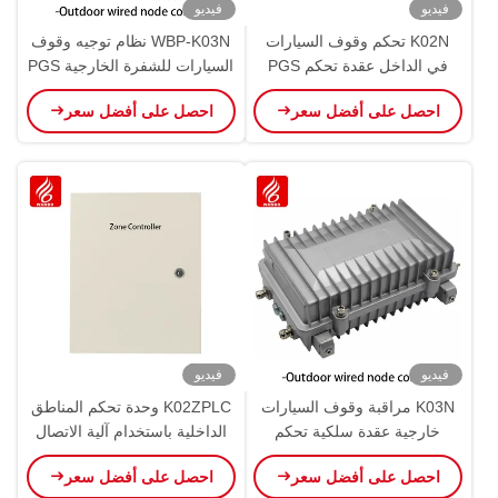
فيديو
فيديو
K02N تحكم وقوف السيارات
WBP-K03N نظام توجيه وقوف
في الداخل عقدة تحكم PGS
السيارات للشفرة الخارجية PGS
داخلية التوجيه NCU بالموجات
RS485
احصل على أفضل سعر
احصل على أفضل سعر
فوق الصوتية
فيديو
فيديو
K03N مراقبة وقوف السيارات
K02ZPLC وحدة تحكم المناطق
خارجية عقدة سلكية تحكم
الداخلية باستخدام آلية الاتصال
RS485 PGS IP66 نظام توجيه
الهجينة الحافلة CAN RS485
احصل على أفضل سعر
احصل على أفضل سعر