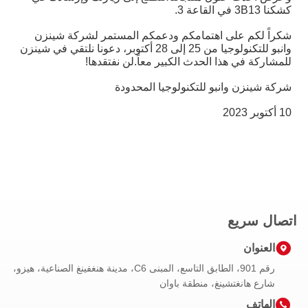
كشكنا 3B13 في القاعة 3.
شكراً لكم على اهتمامكم ودعمكم المستمر لشركة شينزن
وانبو للتكنولوجيا من 25 إلى 28 أكتوبر، دعونا نلتقي في شينزن
للمشاركة في هذا الحدث الكبير معاً.لن نفتقدها!
شركة شينزن وانبو للتكنولوجيا المحدودة
10 أكتوبر 2023
اتصال سريع
العنوان
رقم 901، الطابق التاسع، المبنى C6، مدينة هنغفينغ الصناعية، هيزو،
شارع هانغتشينغ، منطقة باوان
الهاتف