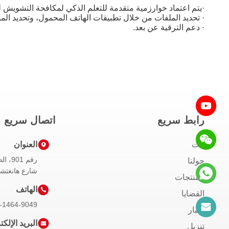
·يتم اعتماد خوارزمية متقدمة للتعلم الذكي لمكافحة التشويش لح
· تحديد الملفات من خلال تطبيقات الهاتف المحمول، وتحديد المواق
· دعم الترقية عن بعد.
رابط سريع
اتصال سريع
بيت
العنوان
حولنا
شارع هانغتشي
المنتجات
الهاتف
القضايا
-1464-9049
أخبار
البريد الإلك
تنزيل