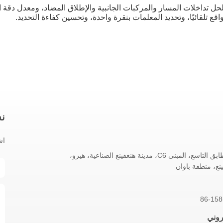
ل تداخلات المسار والمركبات الجانبية والإطلاق المضاد، ومعدل دقة الك
ع تلقائيًا، وتحديد المعلمات بنقرة واحدة، وتحسين كفاءة التحديد.
نش
اش
رقم 901، الطابق التاسع، المبنى C6، مدينة هنغفينغ الصناعية، هيزو،
نغ، منطقة باوان
86-158
تروني