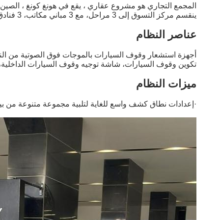
المجمع التجاري هو مشروع عقاري ، يقع في هونغ كونغ ، الصين ،
ينقسم مركز التسوق إلى 3 مراحل، مع 3 مباني مكاتب، 3 فنادق من فئة الخمس نجوم، وفندق فاخر، ومساكن الخدمات، ومراكز التسوق ومواقف السيارات.
عناصر النظام
تكوين وقوف السيارات، شاشة توجيه وقوف السيارات الداخلية،برنامج PGS بالموجات فو
ميزات النظام
·
إعدادات نطاق كشف واسع للغاية لتلبية مجموعة متنوعة من بيئا