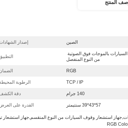
صف المنتج
الصين
إصدار الشهادات
كاشف أماكن وقوف السيارات بالموجات فوق الصوتية 
التطبيق
من النوع المنفصل
RGB
الضمان
TCP / IP
الرطوبة المحيطة
140 جرام
دقة الكشف:
57*43*39 سنتيمتر
القدرة على العرض
ت,جهاز استشعار وقوف السيارات من النوع المنقسم,جهاز استشعار ت
RGB Color