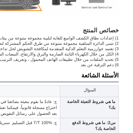
خصائص المنتج
1) إعدادات نطاق الكشف الواسع للغاية لتلبية مجموعة متنوعة من بيئات التثبيت الهندسية المختلفة.
2) تتبنى الدائرة المتلقية مجموعة متنوعة من طرق الحكم المشتركة لتعزيز استقرار مكافحة التداخل والاكتشاف للمعدات.
3) تعتمد خوارزمية التعلم الذكية المتقدمة لمكافحة التشويش لحل تداخل المسار،
4) الكل من خلال الكهرباء الثابتة الصارمة والبرق والارتفاع، النبضات المجموعة وغيرها من الاختبارات لضمان الاستخدام الموثوق به تحت تأثير بيئة كهربائية قاسية؛
5) تحديد الملفات من خلال تطبيقات الهاتف المحمول ، وتعريف الترتيب التلقائي ، وتهيئة المعلمات بنقرة واحدة ، وتحسين كفاءة التحديد.
6) دعم الترقية عن بعد
الأسئلة الشائعة
السؤال
ما هي شروط التعبئة الخاصة
ج: عادةً ما نقوم بتعبئة بضائعنا في
بك؟
اختراع مسجلة قانونياً، فيمكننا تعب
بعد الحصول على رسائل التفويض 
س2: ما هي شروط الدفع
ج: T/T 100% قبل التسليم. سنريك صور المنتجات والحزم قبل دفع الرصيد.
الخاصة بك؟