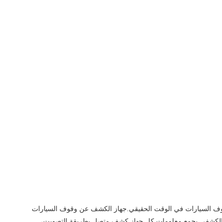
وف السيارات في الوقت الحقيقي.جهاز الكشف عن وقوف السيارات
از الكشفى بجمع معلومات كل جهاز كشف متصل بطريقة التصويت،