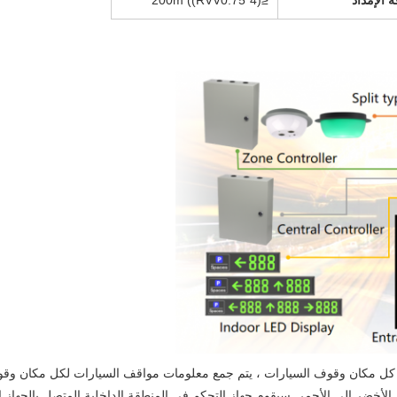
 الإمداد
≤200m ((RVV0.75*4)
كل مكان وقوف السيارات ، يتم جمع معلومات مواقف السيارات لكل مكان وق
لأخضر إلى الأحمر. سيقوم جهاز التحكم في المنطقة الداخلية المتصل بالجه