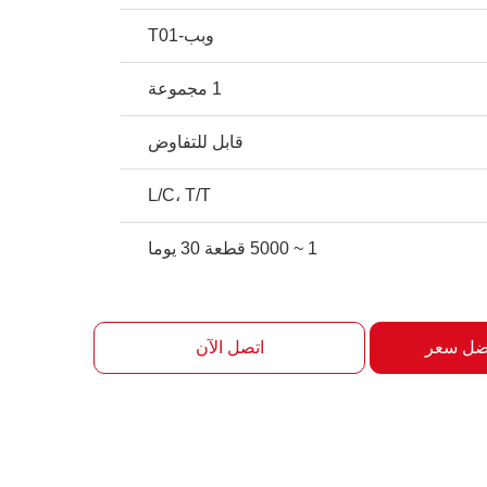
وبب-T01
1 مجموعة
قابل للتفاوض
L/C، T/T
1 ~ 5000 قطعة 30 يوما
ضل سعر
اتصل الآن