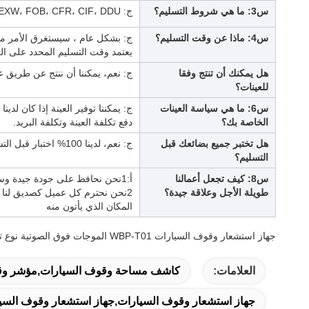
س3: ما هي شروط التسليم؟
ج: EXW، FOB، CFR، CIF، DDU.
س4: ماذا عن وقت التسليم؟
يعتمد وقت التسليم المحدد على ال
هل يمكنك أن تنتج وفقا
ج: نعم، يمكننا أن ننتج عن طريق عين
للعينات؟
س6: ما هي سياسة العينات
ج: يمكننا توفير العينة إذا كان ل
الخاصة بك؟
دفع تكلفة العينة وتكلفة البريد.
هل تختبر جميع بضائعك قبل
ج: نعم، لدينا 100% اختبار قبل التسليم
التسليم؟
س8: كيف تجعل أعمالنا
أ:1نحن نحافظ على جودة جيدة وسعر تنافسي لضمان استفادة عملائنا ؛
طويلة الأجل وعلاقة جيدة؟
2نحن نحترم كل عميل كصديق لنا
المكان الذي يأتون منه
جهاز استشعار وقوف السيارات WBP-T01 الموجات فوق الصوتية نوع تقسيم LED RGB الكاشف الموجات فوق الصوتية اللون
العلامات:
كاشف مساحة وقوف السيارات,مؤشر وقوف السيارات LED,أجهزة ا
جهاز استشعار وقوف السيارات,جهاز استشعار وقوف السيا