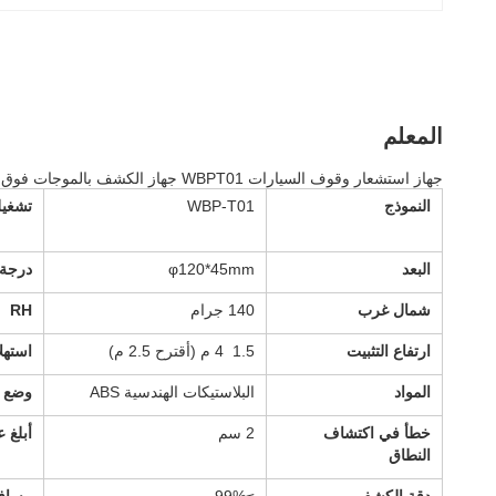
المعلم
جهاز استشعار وقوف السيارات WBPT01 جهاز الكشف بالموجات فوق الصوتية
النموذج
WBP-T01
تشغيل
البعد
φ120*45mm
درجة 
شمال غرب
140 جرام
RH
ارتفاع التثبيت
1.5 ‬ 4 م (أقترح 2.5 م)
استهل
المواد
البلاستيكات الهندسية ABS
وضع ا
خطأ في اكتشاف
2 سم
أبلغ 
النطاق