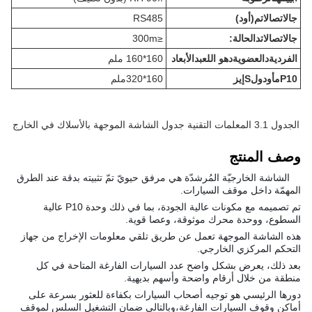
ج
الاتصالات
م
(أود)
RS485
ج
الاتصالات
د
الحالة:
≤300m
الفردية
د
العضوية
د
هو اللعب
د
الأبعاد
160*160 ملم
P10
م
أودول
S
إيز
160*320ملم
الجدول 3.1 المعلمات التقنية جدول الشاشة الموجهة بالأسلاك في الخارج
وصف المنتج
الشاشة الخارجيّة المُرشدّة هي مرفق حيويّ تمّ تثبيته بدقة عند الطرق
المهمّة داخل موقف السيارات.
تم تصميمه مع مكونات عالية الجودة، بما في ذلك وحدة P10 عالية
السطوع، ووحدة محرك موثوقة، وعصا قوية.
هذه الشاشة الموجهة تعمل عن طريق تلقي معلومات الإخراج من جهاز
التحكم المركزي الخارجي.
بعد ذلك، يعرض بشكل واضح عدد السيارات الفارغة المتاحة في كل
منطقة من خلال أرقام واضحة وأسهم بديهية.
دورها الرئيسي هو توجيه أصحاب السيارات بكفاءة للعثور بسرعة على
أماكن وقوف السيارات الفارغة،وبالتالي ضمان التشغيل السلس لموقف