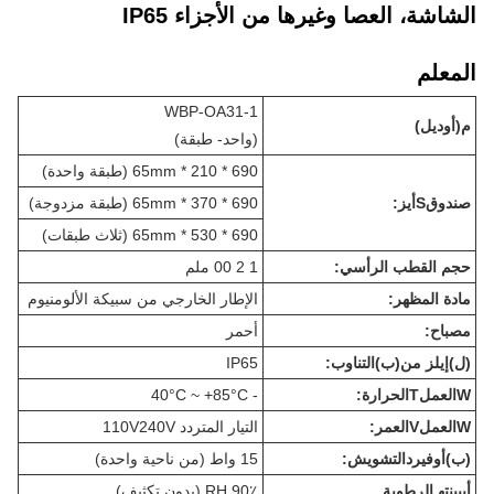
الشاشة، العصا وغيرها من الأجزاء IP65
المعلم
WBP-OA31-1
م
(أوديل)
(
واحد
- طبقة)
690 * 210 * 65mm (طبقة واحدة)
صندوق
S
أيز:
690 * 370 * 65mm (طبقة مزدوجة)
690 * 530 * 65mm (ثلاث طبقات)
حجم القطب الرأسي:
1 2 00 ملم
مادة المظهر:
الإطار الخارجي من سبيكة الألومنيوم
مصباح:
أحمر
(ل)
إيلز من
(ب)
التناوب:
IP65
W
العمل
T
الحرارة:
- 40°C ~ +85°C
W
العمل
V
العمر:
التيار المتردد 110V240V
(ب)
أوفير
د
التشويش:
15 واط (من ناحية واحدة)
أ
بيينت
هـ
الرطوبة
90٪ RH (بدون تكثيف)