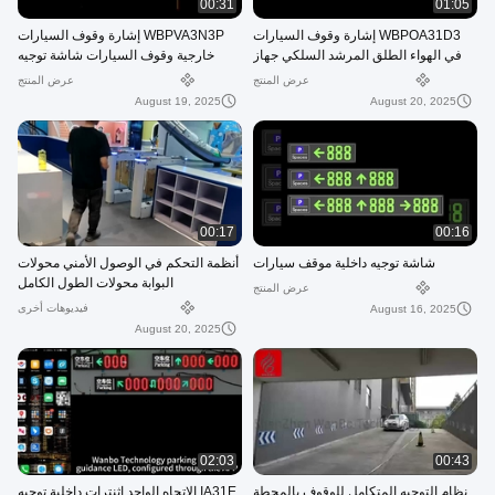
00:31
01:05
WBPOA31D3 إشارة وقوف السيارات
WBPVA3N3P إشارة وقوف السيارات
في الهواء الطلق المرشد السلكي جهاز
خارجية وقوف السيارات شاشة توجيه
تشغيل الشاشة دعامة IP65
كبيرة OEM ODM
عرض المنتج
عرض المنتج
August 19, 2025
August 20, 2025
00:17
00:16
شاشة توجيه داخلية موقف سيارات
أنظمة التحكم في الوصول الأمني محولات
البوابة محولات الطول الكامل
عرض المنتج
فيديوهات أخرى
August 16, 2025
August 20, 2025
02:03
00:43
نظام التوجيه المتكامل للوقوف بالمحطة
IA31E الاتجاه الواحد إثنترات داخلية توجيه