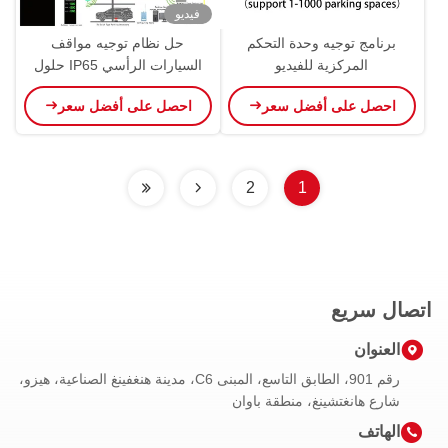
فيديو
برنامج توجيه وحدة التحكم
حل نظام توجيه مواقف
المركزية للفيديو
السيارات الرأسي IP65 حلول
توجيه مواقف السيارات
احصل على أفضل سعر
احصل على أفضل سعر
2
1
اتصال سريع
العنوان
رقم 901، الطابق التاسع، المبنى C6، مدينة هنغفينغ الصناعية، هيزو،
شارع هانغتشينغ، منطقة باوان
الهاتف