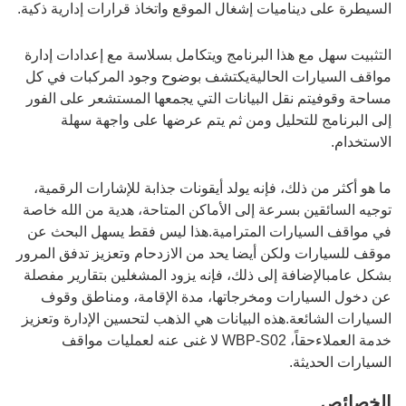
السيطرة على ديناميات إشغال الموقع واتخاذ قرارات إدارية ذكية.
التثبيت سهل مع هذا البرنامج ويتكامل بسلاسة مع إعدادات إدارة
مواقف السيارات الحاليةيكتشف بوضوح وجود المركبات في كل
مساحة وقوفيتم نقل البيانات التي يجمعها المستشعر على الفور
إلى البرنامج للتحليل ومن ثم يتم عرضها على واجهة سهلة
الاستخدام.
ما هو أكثر من ذلك، فإنه يولد أيقونات جذابة للإشارات الرقمية،
توجيه السائقين بسرعة إلى الأماكن المتاحة، هدية من الله خاصة
في مواقف السيارات المترامية.هذا ليس فقط يسهل البحث عن
موقف للسيارات ولكن أيضا يحد من الازدحام وتعزيز تدفق المرور
بشكل عامبالإضافة إلى ذلك، فإنه يزود المشغلين بتقارير مفصلة
عن دخول السيارات ومخرجاتها، مدة الإقامة، ومناطق وقوف
السيارات الشائعة.هذه البيانات هي الذهب لتحسين الإدارة وتعزيز
خدمة العملاءحقاً، WBP-S02 لا غنى عنه لعمليات مواقف
السيارات الحديثة.
الخصائص