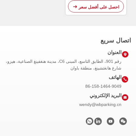
احصل على أفضل سعر
اتصال سريع
العنوان
رقم 901، الطابق التاسع، المبنى C6، مدينة هنغفينغ الصناعية، هيزو،
شارع هانغتشينغ، منطقة باوان
الهاتف
86-158-1464-9049
البريد الإلكتروني
wendy@wbparking.cn