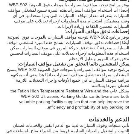
يوفر برنامج توجيه مواقف السيارات بالموجات فوق الصوتية WBP-S02
إحصاءات استخدام مواقف السيارات.هذه الميزة تسمح لمشغلي مواقف
السيارات بمعرفة مقدار مواقف السيارات التي يتم استخدامها في أي
وقت معينيمكن استخدام هذه المعلومات لإجراء تعديلات على موقف
السيارات لتحسين الكفاءة وزيادة الإيرادات.
إحصاءات تدفق مواقف السيارات:
يوفر برنامج WBP-S02 لتوجيه مواقف السيارات بالموجات فوق الصوتية
أيضًا إحصاءات تدفق موقف السيارات. تسمح هذه الميزة لمشغلي موقف
السيارات بمعرفة كيفية تدفق حركة المرور في موقف السيارات.يمكن
استخدام هذه المعلومات لإجراء تعديلات على موقف السيارات لتحسين
تدفق حركة المرور وتقليل الازدحام.
يمكن للمشغلين دائما التحقق من تشغيل مواقف السيارات:
برنامج توجيه مواقف السيارات بالموجات فوق الصوتية WBP-S02 يسمح
للمشغلين بمراجعة تشغيل مواقف السيارات دائمًا.هذا يعني أنه يمكنهم
مراقبة موقف السيارات في جميع الأوقات وإجراء التعديلات اللازمة
لضمان سيرها بسلاسة.
بشكل عام، the Teflon High Temperature Resistant Wire and the
WBP-S02 Ultrasonic Parking Guidance Software are both
valuable parking facility supplies that can help improve the
efficiency and profitability of any parking lot.
الدعم والخدمات
تأتي منتجات وقوف السيارات لدينا مع الدعم التقني والخدمات لضمان
التثبيت والتشغيل والصيانة السليمة.فريقنا من الخبراء متاح للمساعدة في