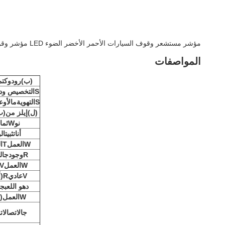
مؤشر مستشعر وقوف السيارات الأحمر الأخضر الضوء LED مؤشر وقوف السيارات في الهواء الطلق المغناطيسي الأرضي
المواصفات
(ب)
رودوكت
م
S
التخصيص و
د
S
التهوية
م
الأوع
(ل)
إيلز من
(ب
ن
و
W
ثما
أنا
تثبيت
ال
W
العمل
T
ا
R
وجود
ج
ا
W
العمل
V
V
عادي
R
(
د
هو اللعب
ج
W
العمل
(
ج
الاتصالات
م