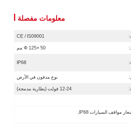
معلومات مفصلة
:
CE / IS09001
:
Φ 125× 50 مم
:
IP68
:
نوع مدفون في الأرض
:
12-24 فولت (بطارية مدمجة)
, 