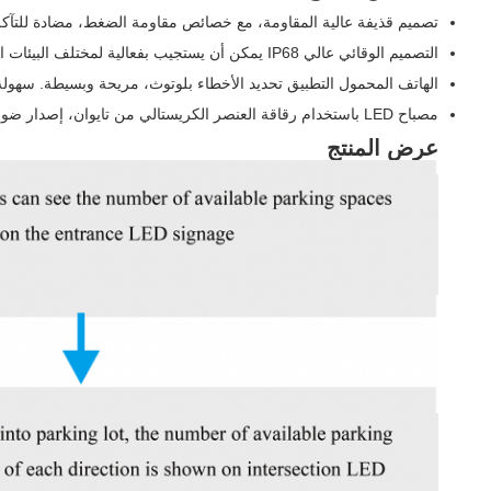
تصميم قذيفة عالية المقاومة، مع خصائص مقاومة الضغط، مضادة للتآكل
التصميم الوقائي عالي IP68 يمكن أن يستجيب بفعالية لمختلف البيئات القاسية من مساحة وقوف السيارات في الهواء الطلق.
الهاتف المحمول التطبيق تحديد الأخطاء بلوتوث، مريحة وبسيطة. سهولة 
مصباح LED باستخدام رقاقة العنصر الكريستالي من تايوان، إصدار ضوء نشط، سطوع عال، تأثير تحذير جيد.
عرض المنتج