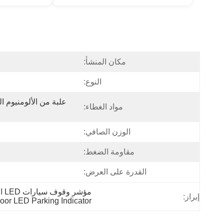
مكان المنشأ:
النوع:
مواد الغطاء:
الوزن الصافي:
مقاومة الضغط:
القدرة على العرض:
مؤشر وقوف سيارات LED المغناطيسي,إشارة وقوف السيارات في الهواء الطلق,نظام أجهزة استشعار مواقف السيارات IP68
إبراز:
oor LED Parking Indicator