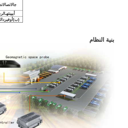
ج
الاتصالات
د
أ
بيينت
هـ
الر
(ب)
أوفير
د
ال
بنية النظام