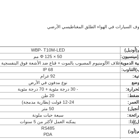
(أوديل)
WBP- T10M-LED
إمينسيون:
Φ 125 × 50 مم
ية الدموية
غلاف الألومنيوم المصبوب بالموت + قناع ضد الأشعة فوق البنفسجية 
)
التناوب:
IP 68
نية:
92 غرام
وضع
نوع مدفون في الأرض
لحرارة:
- 30 درجة مئوية + 70 درجة مئوية
لضغط:
20 طن
العمر:
12-24 فولت (بطارية مدمجة)
أنجيل)
50 متر
رائحة:
سبعة حبات ملونة
ل)
إذا:
يمكنه العمل لأكثر من 5 سنوات
RS485
(أود)
PDA