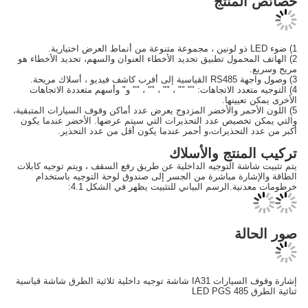
نتج
مول تطبيق تحديد الأخطاء العنوان والسهم، تحديد الأخطاء هو
د الاتجاهات: "" "" ، "" ، "" ، "" و" وأسهم متعددة الاتجاهات
نها.
ر والأخضر المزدوج يعرض عدد أماكن وقوف السيارات المتبقية،
يص عدد التحذيرات التي سيتم عرضها. الأخضر عندما يكون
حذيرات،و أحمر عندما يكون أقل من عدد التحذير.
تج والأسلاك
التوجيه الداخلية عن طريق رفع السقف ، ويتم توجيه كابلات
ة مباشرة من الجسر إلى صندوق لوحة التوجيه باستخدام
الرسم البياني للتثبيت يظهر في الشكل 4.1:
إشارة وقوف السيارات IA31 شاشة توجيه داخلية ثلاثية الطرق شاشة قياسية