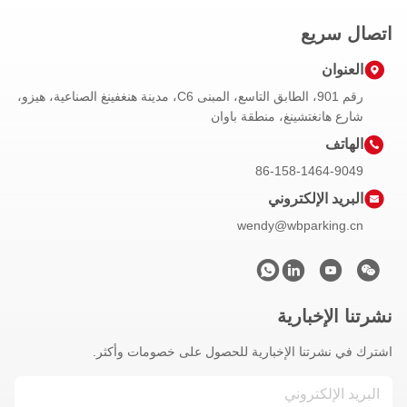
ع
رقم 901، الطابق التاسع، المبنى C6، مدينة هنغفينغ الصناعية، هيزو،
تشينغ، منطقة باوان
86-158-14
إلكتروني
wendy@wbpar
بارية
نا الإخبارية للحصول على خصومات وأكثر.