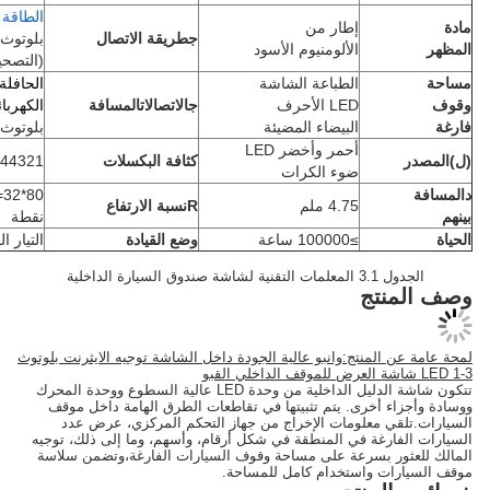
الطاقة ca
أكثر
إطار من
ج
طريقة الاتصال
بلوتوث
الألومنيوم الأسود
(التصحيح)
الطباعة الشاشة
الحافلة
LED الأحرف
ج
الاتصالات
المسافة
الكهربائية≤130m
البيضاء المضيئة
بلوتوث≤5M
أحمر وأخضر LED
كثافة البكسلات
44321 نقطة/م2
ضوء الكرات
80*32=2560
4.75 ملم
R
نسبة الارتفاع
نقطة
≥100000 ساعة
وضع القيادة
التيار المستمر
خلية
ج
لمنتج:
وانبو عالية الجودة داخل الشاشة توجيه الايثرنت بلوتوث
تتكون شاشة الدليل الداخلية من وحدة LED عالية السطوع ووحدة المحرك
أخرى. يتم تثبيتها في تقاطعات الطرق الهامة داخل موقف
معلومات الإخراج من جهاز التحكم المركزي، عرض عدد
غة في المنطقة في شكل أرقام، وأسهم، وما إلى ذلك، توجيه
بسرعة على مساحة وقوف السيارات الفارغة،وتضمن سلاسة
واستخدام كامل للمساحة.