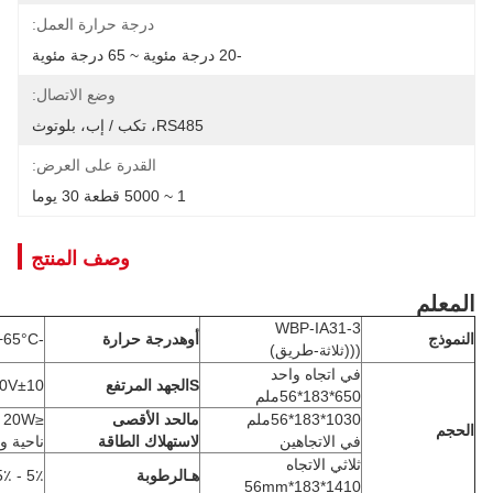
درجة حرارة العمل:
-20 درجة مئوية ~ 65 درجة مئوية
وضع الاتصال:
RS485، تكب / إب، بلوتوث
القدرة على العرض:
1 ~ 5000 قطعة 30 يوما
وصف المنتج
WBP-IA31-3
أوه
درجة حرارة
-30°C ~ +65°C
(((
-طريق)
ثلاثة
في اتجاه واحد
S
الجهد المرتفع
AC220V±10
650*183*56ملم
1030*183*56ملم
م
الحد الأقصى
≤20W ((من
في الاتجاهين
لاستهلاك الطاقة
ناحية واحدة)
ثلاثي الاتجاه
هـ
الرطوبة
5٪ - 95٪ RH
1410*183*56mm