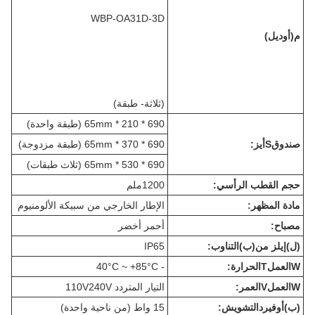
WBP-OA31D-3D
م
(أوديل)
(
ثلاثة
- طبقة)
690 * 210 * 65mm (طبقة واحدة)
صندوق
S
أيز:
690 * 370 * 65mm (طبقة مزدوجة)
690 * 530 * 65mm (ثلاث طبقات)
حجم القطب الرأسي:
1200ملم
مادة المظهر:
الإطار الخارجي من سبيكة الألومنيوم
مصباح:
أحمر أخضر
(ل)
إيلز من
(ب)
التناوب:
IP65
W
العمل
T
الحرارة:
- 40°C ~ +85°C
W
العمل
V
العمر:
التيار المتردد 110V240V
(ب)
أوفير
د
التشويش:
15 واط (من ناحية واحدة)