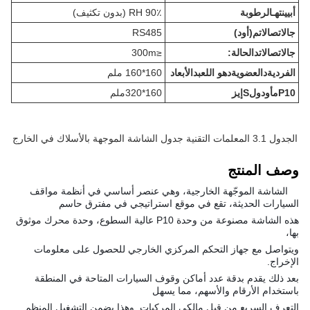
أ
بيينت
هـ
الرطوبة
90٪ RH (بدون تكثيف)
ج
الاتصالات
م
(أود)
RS485
ج
الاتصالات
د
الحالة:
≤300m
الفردية
د
العضوية
د
هو اللعب
د
الأبعاد
160*160 ملم
P10
م
أودول
S
إيز
160*320ملم
الجدول 3.1 المعلمات التقنية جدول الشاشة الموجهة بالأسلاك في الخارج
وصف المنتج
الشاشة الموجّهة الخارجية، وهي عنصر أساسي في أنظمة مواقف
السيارات الحديثة، تقع في موقع استراتيجي في مفترق حاسم
هذه الشاشة مصنوعة من وحدة P10 عالية السطوع، وحدة محرك موثوق
بها،
ويتواصل مع جهاز التحكم المركزي الخارجي للحصول على معلومات
الإخراج.
بعد ذلك يقدم بدقة عدد أماكن وقوف السيارات المتاحة في المنطقة
باستخدام الأرقام والأسهم، مما يسهل
التعرف السريع من قبل مالكي المركبات. وهذا يضمن التشغيل المنظم