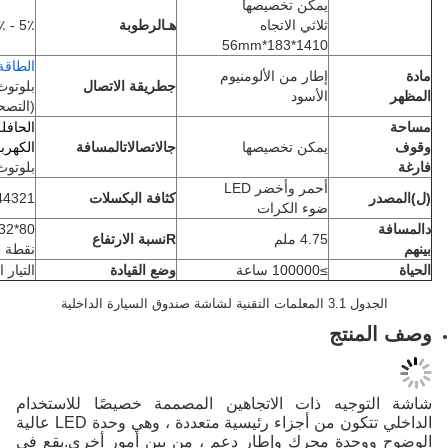
يمكن تخصيصها
ثلاثي الاتجاه
هـ
الرطوبة
5٪ - 95٪ RH
1410*183*56mm
الطاقة ca
أكثر
إطار من الألومنيوم
ج
طريقة الاتصال
بلوتوث
الأسود
(التصحيح)
الحافلة
يمكن تخصيصها
ج
الاتصالات
المسافة
الكهربائية≤130m
بلوتوث≤5M
أحمر وأخضر LED
كثافة البكسلات
44321 نقطة/م2
ضوء الكرات
80*32=2560
4.75 ملم
R
نسبة الارتفاع
نقطة
≥100000 ساعة
وضع القيادة
التيار المستمر
ج
ه ذات الاتجاهين المصممة خصيصًا للاستخدام
الداخلي تتكون من أجزاء رئيسية متعددة ، وهي وحدة LED عالية
 محرك وإطار دعم ، من بين أمور أخرى.يقع في