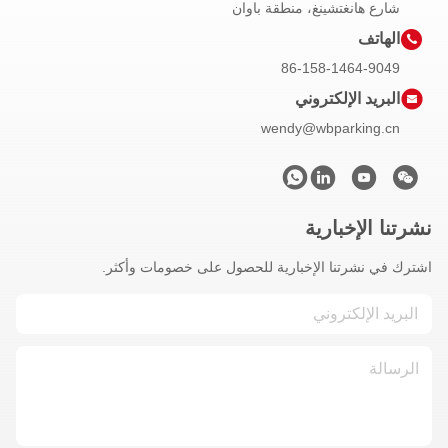
تشينغ، منطقة باوان
86-158-1
لكتروني
wendy@wbpa
ارية
ا الإخبارية للحصول على خصومات وأكثر.