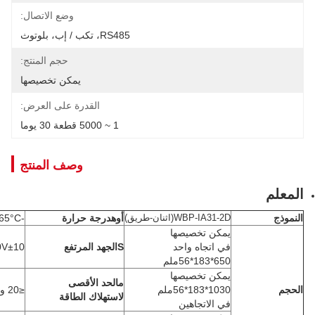
وضع الاتصال:
RS485، تكب / إب، بلوتوث
حجم المنتج:
يمكن تخصيصها
القدرة على العرض:
1 ~ 5000 قطعة 30 يوما
وصف المنتج
WBP-IA31-2D
(
اثنان
-طريق)
أوه
درجة حرارة
-30°C ~ +65°C
يمكن تخصيصها
في اتجاه واحد
S
الجهد المرتفع
AC220V±10
650*183*56ملم
يمكن تخصيصها
م
الحد الأقصى
1030*183*56ملم
≤20 واط
لاستهلاك الطاقة
في الاتجاهين