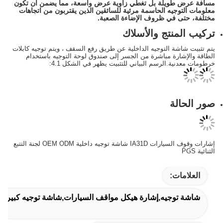
لة بل تغطي زاوية عرض واسعة، مما يضمن أن تكون
 الحاسمة مرئية للسائقين الذين يقتربون من اتجاهات
 ظروف الإضاءة الصعبة.
تج والأسلاك
التوجيه الداخلية عن طريق رفع السقف ، ويتم توجيه كابلات
 مباشرة من الجسر إلى صندوق لوحة التوجيه باستخدام
لرسم البياني للتثبيت يظهر في الشكل 4.1:
إشارات وقوف السيارات IA31D شاشة توجيه داخلية OEM ODM لجنة التتبع
يه,إشارة هيكل مواقف السيارات,شاشة توجيه كبيرة