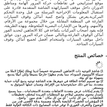
يجي في تقاطعات حركة المرور الهامة ومناطق
 موقف السياراتهذه الشاشة المتقدمة قادرة على
لومات الإخراجية المرسلة من قبل وحدة التحكم
رض بشكل واضح كمية أماكن وقوف السيارات
لمنطقة المقابلة من خلال مجموعة من الأرقام،
ها من الإشارات البصرية الملحوظة. وبهذه الطريقة،
اب المركبات بكفاءة في كلا الاتجاهين لتحديد الفور
 الفارغة،وبالتالي ضمان حركة المرور دون عوائق
لسيارات واستخدام أفضل لجميع أماكن وقوف
حة.
نتج
 ذات الاتجاهين المصنوعة خصيصاً لدينا تمتلك إطارًا لامعًا من
السوداء، مما يقدم مظهرًا خارجيًا بسيطًا ولكن أنيقًا يندمج
ة.
اءة الطاقة في جوهرها، هذه الشاشة توجيه يدمج آليات حماية
ذلك حمايةوحماية من الإفراط، وضمان عملها الموثوق به
ت عرض متعددة الاتجاهات متعددة الاستخدامات ، مما يسمح
خصص ليتلاءم مع المتطلبات الفريدة لمختلف تخطيطات
 كل جانب " أي من كل مكان " هدى مبين " واضح..
لخضراء النابضة بالحياة مصممة بدقة لأقصى قدر من
الفوري.لا توفر حبات المصابيح ذات الكثافة العالية فقط