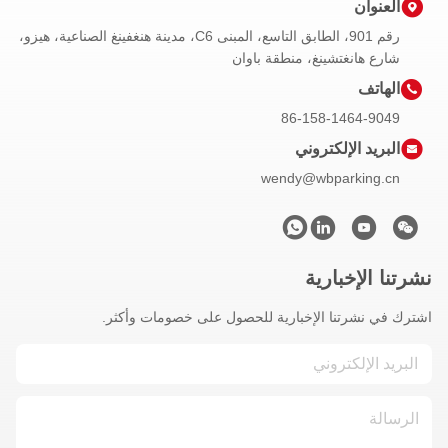
العنوان
رقم 901، الطابق التاسع، المبنى C6، مدينة هنغفينغ الصناعية، هيزو،
شارع هانغتشينغ، منطقة باوان
الهاتف
86-158-1464-9049
البريد الإلكتروني
wendy@wbparking.cn
نشرتنا الإخبارية
اشترك في نشرتنا الإخبارية للحصول على خصومات وأكثر.