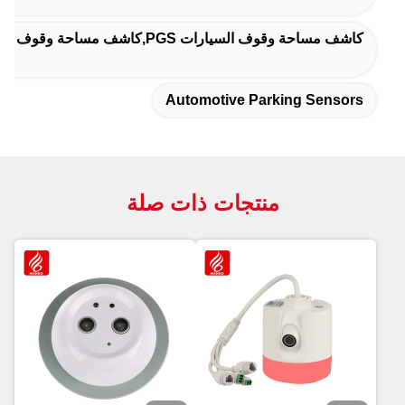
كاشف مساحة وقوف السيارات PGS,كاشف مساحة وقوف السيارات,نظام أجهزة استشعار مواقف السيارات PGS
Automotive Parking Sensors
منتجات ذات صلة