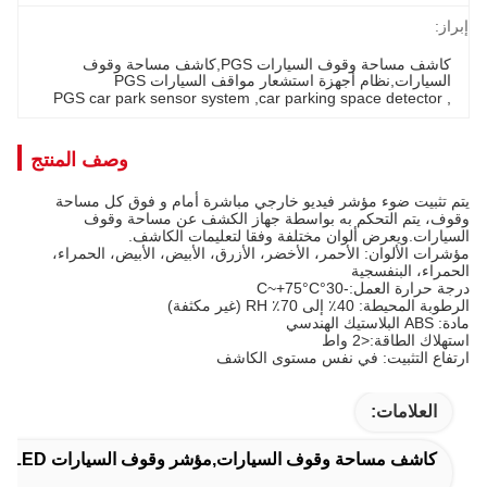
إبراز:
كاشف مساحة وقوف السيارات PGS,كاشف مساحة وقوف 
السيارات,نظام أجهزة استشعار مواقف السيارات PGS
PGS car park sensor system
, 
car parking space detector
, 
وصف المنتج
يتم تثبيت ضوء مؤشر فيديو خارجي مباشرة أمام و فوق كل مساحة
وقوف، يتم التحكم به بواسطة جهاز الكشف عن مساحة وقوف
السيارات.ويعرض ألوان مختلفة وفقا لتعليمات الكاشف.
مؤشرات الألوان: الأحمر، الأخضر، الأزرق، الأبيض، الأبيض، الحمراء،
الحمراء، البنفسجية
درجة حرارة العمل:-30°C~+75°C
الرطوبة المحيطة: 40٪ إلى 70٪ RH (غير مكثفة)
مادة: ABS البلاستيك الهندسي
استهلاك الطاقة:<2 واط
ارتفاع التثبيت: في نفس مستوى الكاشف
العلامات:
كاشف مساحة وقوف السيارات,مؤشر وقوف السيارات LED,أجهزة استشعار وقوف السيارات