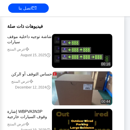
اتصل بنا
فيديوهات ذات صلة
شاشة توجيه داخلية موقف
سيارات
عرض المنتج
August 15, 2025
00:16
حساس التوقف أو الركن
عرض المنتج
December 12, 2024
00:44
WBPVA3N3P إشارة
وقوف السيارات خارجية
وقوف السيارات شاشة
عرض المنتج
توجيه كبيرة OEM ODM