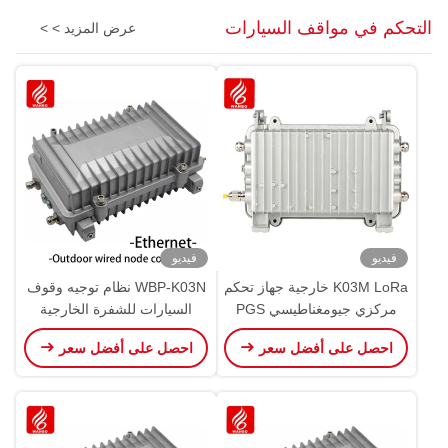
التحكم في مواقف السيارات
عرض المزيد > >
فيديو
فيديو
K03M LoRa خارجية جهاز تحكم
WBP-K03N نظام توجيه وقوف
مركزي جيومغناطيسي PGS
السيارات للشفرة الخارجية
PGS RS485
احصل على أفضل سعر
احصل على أفضل سعر