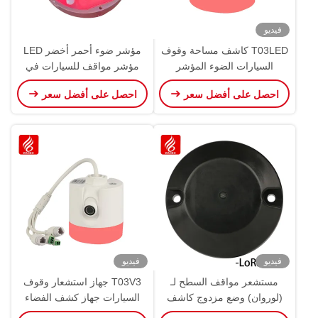
فيديو
T03LED كاشف مساحة وقوف
مؤشر ضوء أحمر أخضر LED
السيارات الضوء المؤشر
مؤشر مواقف للسيارات في
الخارجي PGS
الهواء الطلق
احصل على أفضل سعر
احصل على أفضل سعر
فيديو
فيديو
مستشعر مواقف السطح لـ
T03V3 جهاز استشعار وقوف
(لوروان) وضع مزدوج كاشف
السيارات جهاز كشف الفضاء
جيومغناطيسي مستشعر
بالفيديو كاميرا LPR التعرف