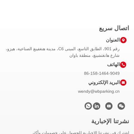
اتصال سريع
العنوان
رقم 901، الطابق التاسع، المبنى C6، مدينة هنغفينغ الصناعية، هيزو،
شارع هانغتشينغ، منطقة باوان
الهاتف
86-158-1464-9049
البريد الإلكتروني
wendy@wbparking.cn
نشرتنا الإخبارية
اشترك في نشرتنا الإخبارية للحصول على خصومات وأكثر.