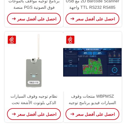
2D Barcode Scanner مع USB
برنامج توجيه مواقف بالموجات
TTL RS232 RS485 واجهة
فوق الصوتية PGS منصة
معدات وقوف السيارات
الموجات فوق الصوتية PMS
احصل على أفضل سعر
احصل على أفضل سعر
منتجات مواقف
WBPMSZ منتجات وقوف
نظام توجيه وقوف السيارات
السيارات فيديو برنامج توجيه
الذكي بلوتوث الأشعة تحت
وقوف السيارات نظام VPGS
الحمراء هاتف أندرويد تطبيق
احصل على أفضل سعر
احصل على أفضل سعر
العثور على سيارتي
الهاتف المحمول جهاز ضبط
الأخطاء