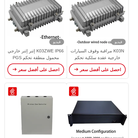
فيديو
فيديو
K03N مراقبة وقوف السيارات
K03ZWE IP66 إثنر إثنر خارجي
خارجية عقدة سلكية تحكم
محمول منطقة تحكم PGS
RS485 PGS IP66 نظام توجيه
RS485
احصل على أفضل سعر
احصل على أفضل سعر