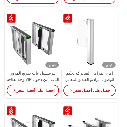
فيديو
فيديو
أمان الفرامل المتحركة تحكم
تيرنيستيل غات سريع المرور
الوصول الراديو الفيديو التلقائي
الباب أمن دخول VIP وجه بطاقة
الدورانية سرعة الدوران بوابة
RFID بصمة الأصابع
احصل على أفضل سعر
احصل على أفضل سعر
الحاجز الدورانية