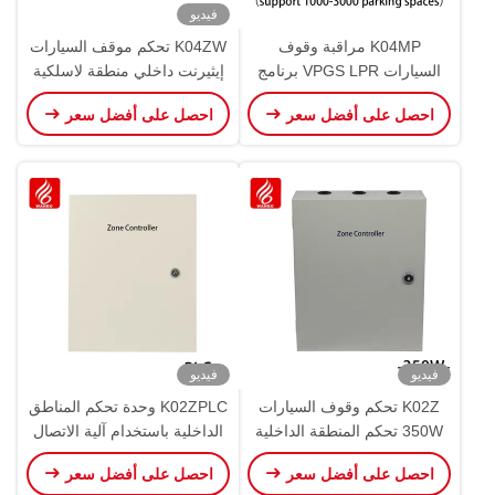
فيديو
K04MP مراقبة وقوف
K04ZW تحكم موقف السيارات
السيارات VPGS LPR برنامج
إيثيرنت داخلي منطقة لاسلكية
توجيه مراقب مركزي فيديو
تحكم بالموجات فوق الصوتية
احصل على أفضل سعر
احصل على أفضل سعر
PGS
فيديو
فيديو
K02Z تحكم وقوف السيارات
K02ZPLC وحدة تحكم المناطق
350W تحكم المنطقة الداخلية
الداخلية باستخدام آلية الاتصال
فوق الصوتية RS485 توجيه
الهجينة الحافلة CAN RS485
احصل على أفضل سعر
احصل على أفضل سعر
PGS