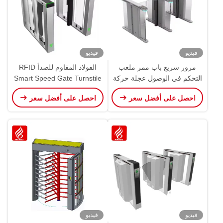
فيديو
فيديو
مرور سريع باب ممر ملعب
الفولاذ المقاوم للصدأ RFID
التحكم في الوصول عجلة حركة
Smart Speed Gate Turnstile
بوابة عائمة حاجز عجلة حركة
Qr Code حاجز التأرجح لمراقبة
احصل على أفضل سعر
احصل على أفضل سعر
وصول المشاة
فيديو
فيديو