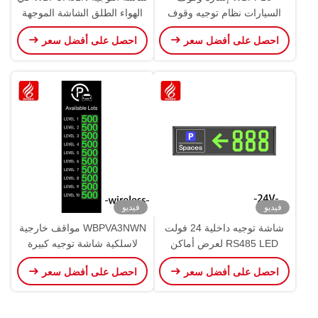
السيارات نظام توجيه وقوف
الهواء الطلق الشاشة الموجهة
السيارات PGS P10 شاشة
بالأسلاك وحدة القيادة العصابة
احصل على أفضل سعر
احصل على أفضل سعر
وحدات شاشة LED
IP65
فيديو
فيديو
شاشة توجيه داخلية 24 فولت
WBPVA3NWN مواقف خارجية
RS485 LED لعرض أماكن
لاسلكية شاشة توجيه كبيرة
وقوف السيارات IA31 لافتات
OEM ODM
احصل على أفضل سعر
احصل على أفضل سعر
مواقف السيارات